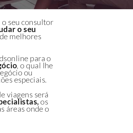
 o seu consultor
udar o seu
 de melhores
dsonline para o
gócio
, o qual lhe
negócio ou
ões especiais.
de viagens será
ecialistas,
os
as áreas onde o