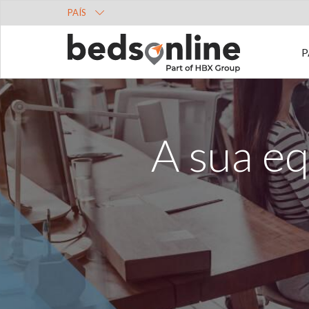
PAÍS
P
A sua eq