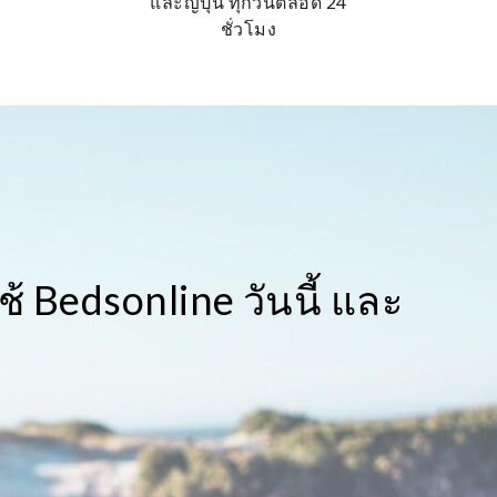
และญี่ปุ่น ทุกวันตลอด 24
ชั่วโมง
ใช้ Bedsonline วันนี้ และ