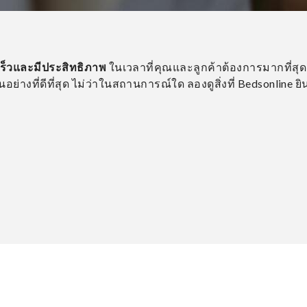
เร็วและมีประสิทธิภาพ
ในเวลาที่คุณและลูกค้าต้องการมากที่สุด 
ย่างที่ดีที่สุด ไม่ว่าในสถานการณ์ใด ลองดูสิ่งที่ Bedsonline 