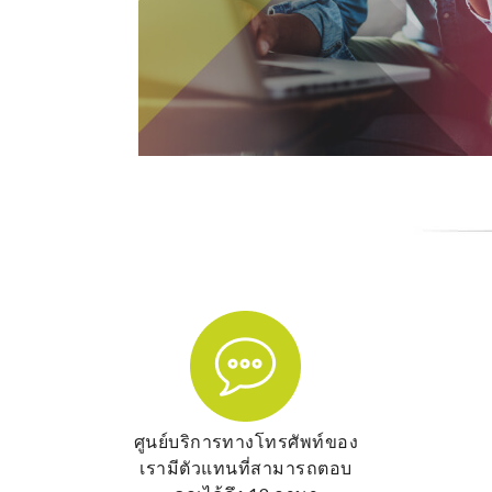
ศูนย์บริการทางโทรศัพท์ของ
เรามีตัวแทนที่สามารถตอบ