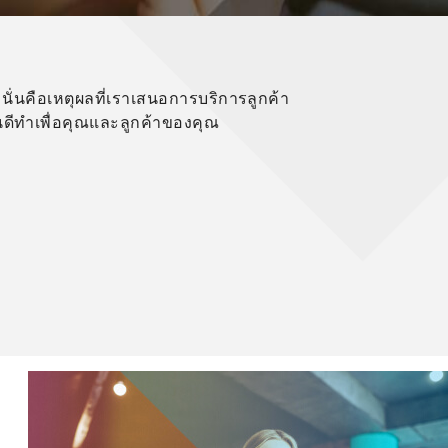
นั่นคือเหตุผลที่เราเสนอการบริการลูกค้า
ยินดีทำเพื่อคุณและลูกค้าของคุณ