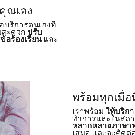
คุณเอง
ือบริการตนเองที่
ุณสะดวก
ปรับ
ข้อร้องเรียน
และ
พร้อมทุกเมื่อ
เราพร้อม
ให้บริ
ทำการและในสถาน
หลากหลายภาษาทุก
เสมอ และจะติดต่อ