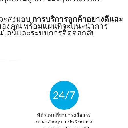
่จะส่งมอบ
การบริการลูกค้าอย่างดีและ
องคุณ พร้อมแผนที่จะแนะนำการ
ลน์และระบบการติดต่อกลับ
มีตัวแทนที่สามารถสื่อสาร
ภาษาอังกฤษ สเปน จีนกลาง