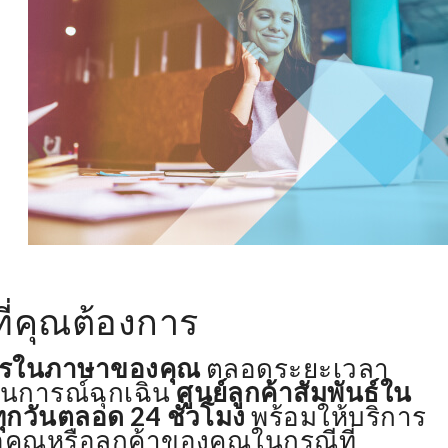
ที่คุณต้องการ
การในภาษาของคุณ
ตลอดระยะเวลา
การณ์ฉุกเฉิน
ศูนย์ลูกค้าสัมพันธ์ใน
วันตลอด 24 ชั่วโมง
พร้อมให้บริการ
คุณหรือลูกค้าของคุณในกรณีที่