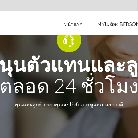
หน้าแรก
ทำไมต้อง BEDSO
สนุนตัวแทนและลู
ตลอด 24 ชั่วโม
คุณและลูกค้าของคุณจะได้รับการดูแลเป็นอย่างดี