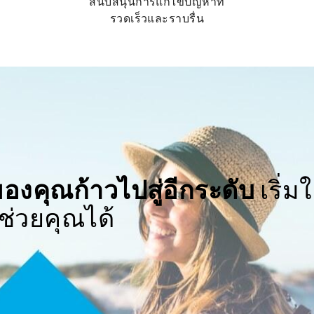
สนับสนุนการแก้ไขปัญหาที่
รวดเร็วและราบรื่น
ของคุณก้าวไปสู่อีกระดับ
เริ่ม
ช่วยคุณได้