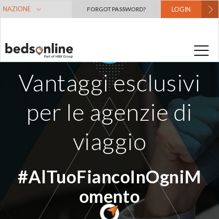
NAZIONE
FORGOT PASSWORD?
LOGIN
Vantaggi esclusivi
per le agenzie di
viaggio
#AlTuoFiancoInOgniM
omento