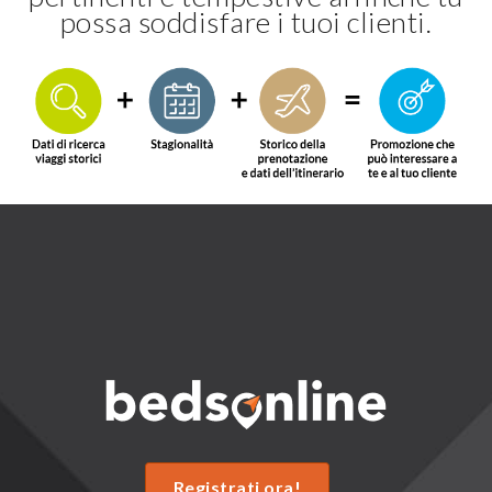
possa soddisfare i tuoi clienti.
Registrati ora!