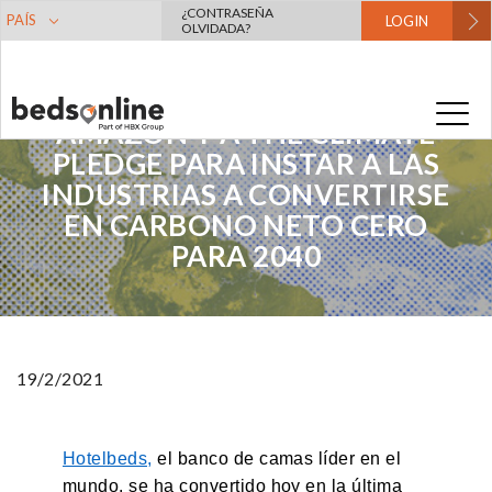
¿CONTRASEÑA
PAÍS
LOGIN
OLVIDADA?
HOTELBEDS SE UNE A
AMAZON Y A THE CLIMATE
PLEDGE PARA INSTAR A LAS
INDUSTRIAS A CONVERTIRSE
EN CARBONO NETO CERO
PARA 2040
19/2/2021
Hotelbeds,
el banco de camas líder en el
mundo, se ha convertido hoy en la última